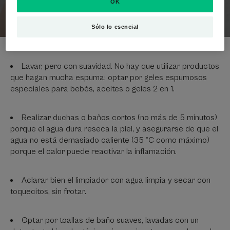
OK
atópica del bebé
Sólo lo esencial
Lavar, pero con suavidad. No hay que utilizar productos
que hagan mucha espuma: optar por geles espumosos
especiales para bebés, aceites o geles 2 en 1.
Realizar duchas o baños cortos (no más de 5 minutos)
porque el agua dura reseca la piel, y asegurarse de que el
agua no está demasiado caliente (35 °C como máximo)
porque el calor puede reactivar la inflamación.
Aclarar bien el limpiador con agua limpia y secar con
toquecitos, sin frotar.
Optar por toallas de baño suaves, lavadas con un