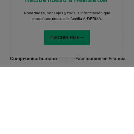
Recibe nuestra Newsletter
Novedades, consejos y toda la información que
necesitas: únete a la familia A-DERMA.
Experiencia
Experiencia vegetal
dermatológica
INSCRIBIRME
Compromiso humano
Fabricación en Francia
Suscríbete a nuestra newsletter
Información, consejos y sugerencias: forma parte de A-DERMA
SUSCRIBIRME A LA NEWSLETTER