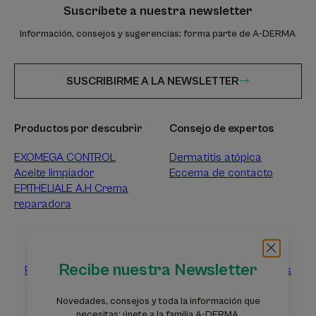
Suscríbete a nuestra newsletter
Información, consejos y sugerencias: forma parte de A-DERMA
SUSCRIBIRME A LA NEWSLETTER
Productos por descubrir
Consejo de expertos
EXOMEGA CONTROL
Dermatitis atópica
Aceite limpiador
Eccema de contacto
EPITHELIALE A.H Crema
reparadora
Sobre A-DERMA
Recibe nuestra Newsletter
Preguntas frecuentes
Ponte en contacto con nosotros
Novedades, consejos y toda la información que
necesitas: únete a la familia A-DERMA.