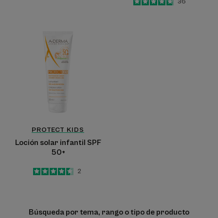
4.8
/
5
36
-
Loción
solar
infantil
SPF
50+
PROTECT KIDS
Loción solar infantil SPF
50+
4.5
/
5
2
-
Búsqueda por tema, rango o tipo de producto