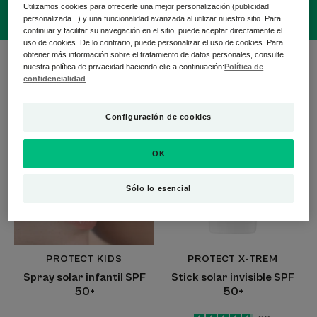
Utilizamos cookies para ofrecerle una mejor personalización (publicidad
personalizada...) y una funcionalidad avanzada al utilizar nuestro sitio. Para
continuar y facilitar su navegación en el sitio, puede aceptar directamente el
uso de cookies. De lo contrario, puede personalizar el uso de cookies. Para
obtener más información sobre el tratamiento de datos personales, consulte
3 resultados "Protección solar para
nuestra política de privacidad haciendo clic a continuación:
Política de
bebés/niños"
confidencialidad
Spray
Stick
Configuración de cookies
solar
solar
infantil
invisible
OK
SPF
SPF
50+
50+
Sólo lo esencial
PROTECT KIDS
PROTECT X-TREM
Spray solar infantil SPF
Stick solar invisible SPF
50+
50+