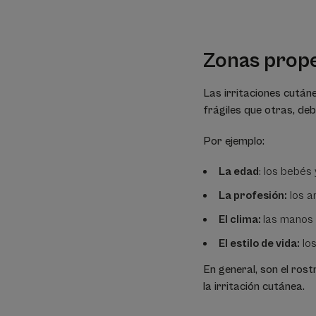
Zonas prope
Las irritaciones cután
frágiles que otras, de
Por ejemplo:
La edad
: los bebés 
La profesión:
los a
El clima:
las manos
El estilo de vida:
los
En general, son el rostr
la irritación cutánea.