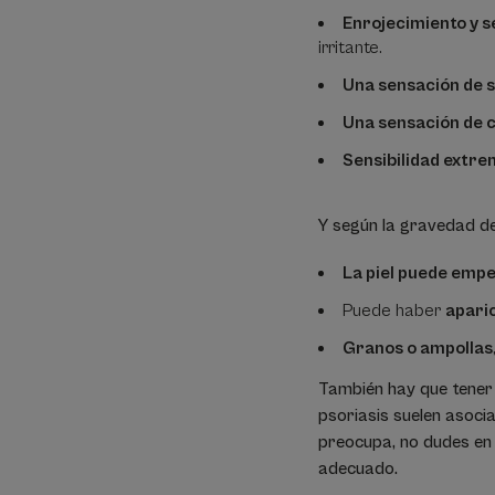
Enrojecimiento y s
irritante.
Una sensación de s
Una sensación de 
Sensibilidad extrem
Y según la gravedad de
La piel puede empe
Puede haber
aparic
Granos o ampollas
También hay que tener 
psoriasis suelen asociar
preocupa, no dudes en 
adecuado.