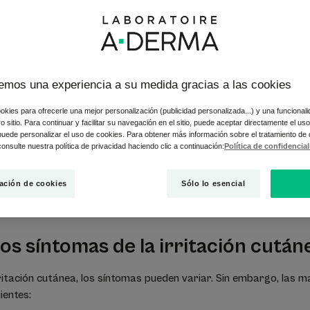
a
Zonas propensas a la irritación
La
emos una experiencia a su medida gracias a las cookies
una sensación desagradable en la piel después de salir a la call
e la ropa que te pica, después de tocar productos domésticos o
okies para ofrecerle una mejor personalización (publicidad personalizada...) y una funcional
apel? Esto se conoce comúnmente como irritación cutánea.
tro sitio. Para continuar y facilitar su navegación en el sitio, puede aceptar directamente el u
 puede personalizar el uso de cookies. Para obtener más información sobre el tratamiento de
onsulte nuestra política de privacidad haciendo clic a continuación:
Política de confidencia
ros expertos, ¡descubre en este documento los síntomas a los
 así como los tratamientos y consejos para evitarlos en la medid
ación de cookies
Sólo lo esencial
os síntomas de la irritación cután
rritación cutánea, los síntomas pueden variar. Sin embargo, las 
uientes: