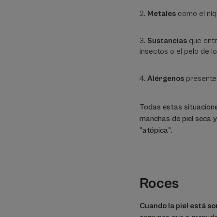
Metales
como el níq
Sustancias
que entra
insectos o el pelo de l
Alérgenos
presentes
Todas estas situacion
manchas de piel seca y
"atópica".
Roces
Cuando la piel está s