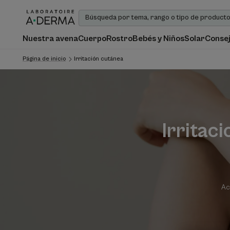
Nuestra avena
Cuerpo
Rostro
Bebés y Niños
Solar
Consej
Página de inicio
Irritación cutánea
Irritac
Ac