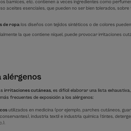
, los barnices, etc. contienen a veces ingredientes como perfume
luso aceites esenciales, que pueden no ser bien tolerados, sobre 
s de ropa
: los diseños con tejidos sintéticos o de colores pueden
ialmente la que contiene níquel, puede provocar irritaciones cu
a alérgenos
las
irritaciones cutáneas
, es difícil elaborar una lista exhausti
 más frecuentes de exposición a los alérgenos:
icos
utilizados en medicina (por ejemplo, parches cutáneos, guante
nservantes), industria textil e industria química (tintes, deterge
c.).