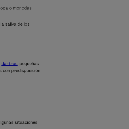
e ropa o monedas.
la saliva de los
s
dartros
, pequeñas
s con predisposición
algunas situaciones