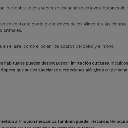
uel o el cobre, que a veces se encuentran en joyas, botones d
n en contacto con la piel a través de los alimentos, las plantas, 
os animales.
 en el aire, como el polen, los ácaros del polvo y el moho.
es habituales pueden desencadenar
irritación cutánea
, incluido
 áspera que suelen asociarse a reacciones alérgicas en persona
ometida a fricción mecánica también puede irritarse
. He aquí 