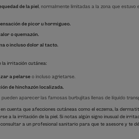
equedad de la piel
, normalmente limitadas a la zona que estuvo 
ensación de picor u hormigueo.
calor o quemazón.
a o incluso dolor al tacto.
 la irritación cutánea
:
zar a pelarse
o incluso agrietarse.
ión de hinchazón localizada.
, pueden aparecer las famosas burbujitas llenas de líquido tran
en cuenta que afecciones cutáneas como el eczema, la dermatiti
se a la irritación de la piel. Si notas algún signo inusual de irrit
consultar a un profesional sanitario para que te asesore y te dé