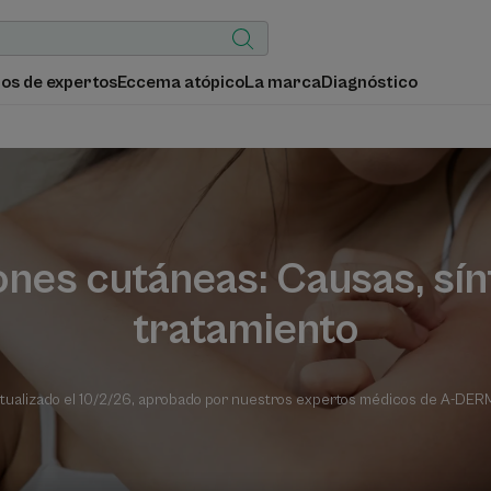
os de expertos
Eccema atópico
La marca
Diagnóstico
iones cutáneas: Causas, sí
tratamiento
tualizado el
10/2/26
, aprobado por
nuestros expertos médicos de A-DE