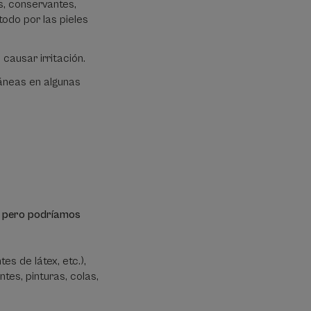
s, conservantes,
todo por las pieles
 causar irritación.
táneas en algunas
va, pero podríamos
s de látex, etc.),
ntes, pinturas, colas,