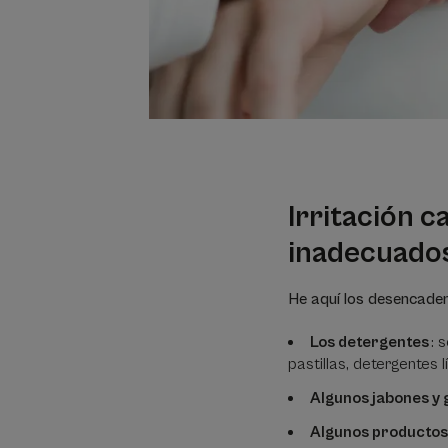
Irritación 
inadecuado
He aquí los desencaden
Los detergentes
: 
pastillas, detergentes 
Algunos jabones y 
Algunos productos