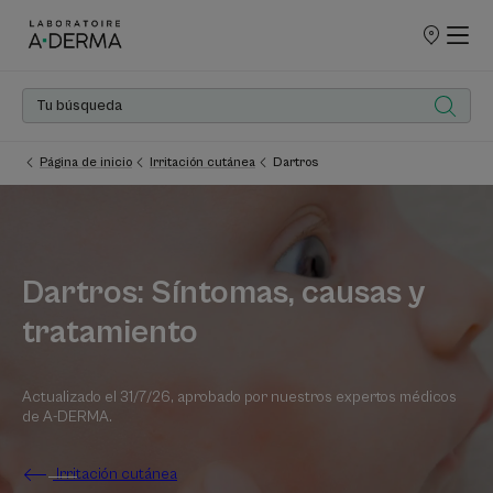
PUNTOS
DE
VENTA
Página de inicio
Irritación cutánea
Dartros
Dartros: Síntomas, causas y
tratamiento
Actualizado el
31/7/26
, aprobado por
nuestros expertos médicos
de A-DERMA
.
Irritación cutánea