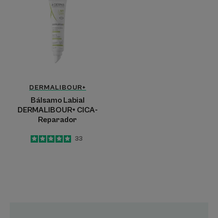
DERMALIBOUR+
CICA-
Reparador
DERMALIBOUR+
Bálsamo Labial
DERMALIBOUR+ CICA-
Reparador
5
/
5
33
-