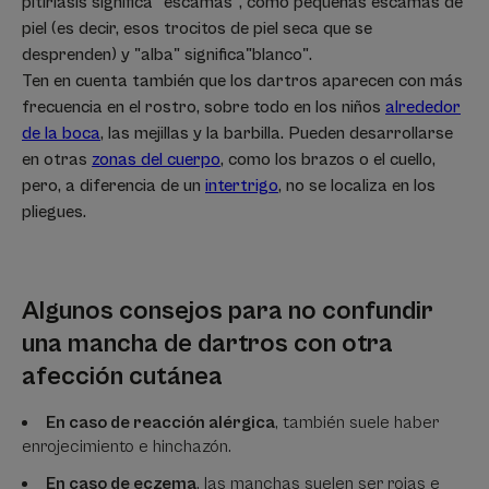
pitiriasis significa "escamas", como pequeñas escamas de
piel (es decir, esos trocitos de piel seca que se
desprenden) y "alba" significa"blanco".
Ten en cuenta también que los dartros aparecen con más
frecuencia en el rostro, sobre todo en los niños
alrededor
de la boca
, las mejillas y la barbilla. Pueden desarrollarse
en otras
zonas del cuerpo
, como los brazos o el cuello,
pero, a diferencia de un
intertrigo
, no se localiza en los
pliegues.
Algunos consejos para no confundir
una mancha de dartros con otra
afección cutánea
En caso de reacción alérgica
,
también suele haber
enrojecimiento e hinchazón.
En caso de eczema
, las manchas suelen ser rojas e