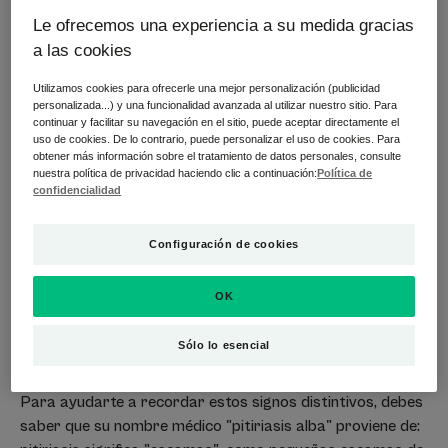
Síntomas de descamación en la piel
Le ofrecemos una experiencia a su medida gracias
Una
piel seca
áspera y deshidratada
, a menudo en
a las cookies
forma de pequeñas manchas, redondas u ovaladas.
Utilizamos cookies para ofrecerle una mejor personalización (publicidad
Una especie de mancha blanca
: las manchas de
personalizada...) y una funcionalidad avanzada al utilizar nuestro sitio. Para
continuar y facilitar su navegación en el sitio, puede aceptar directamente el
dartros pueden ser ligeramente rosáceas, pero la
uso de cookies. De lo contrario, puede personalizar el uso de cookies. Para
característica principal es una zona de piel blanca
obtener más información sobre el tratamiento de datos personales, consulte
conocida como "hipopigmentada". Los dartros contrastan
nuestra política de privacidad haciendo clic a continuación:
Política de
confidencialidad
con la piel circundante.
Puede desprenderse una fina capa de piel de la
Configuración de cookies
superficie del dartros.
, esto se conoce como
descamación, y a veces va acompañada de sensación de
picor.
OK
Sólo lo esencial
Para ayudarte a recordar estos signos distintivos, debes
saber que su nombre médico "pitiriasis alba" proviene de: