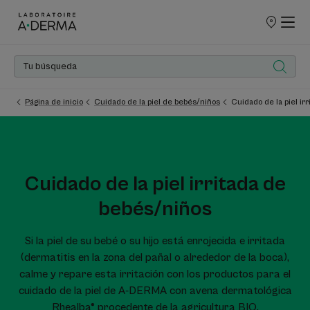
PUNTOS
DE
VENTA
Página de inicio
Cuidado de la piel de bebés/niños
Cuidado de la piel ir
Cuidado de la piel irritada de
bebés/niños
Si la piel de su bebé o su hijo está enrojecida e irritada
(dermatitis en la zona del pañal o alrededor de la boca),
calme y repare esta irritación con los productos para el
cuidado de la piel de A-DERMA con avena dermatológica
Rhealba® procedente de la agricultura BIO.