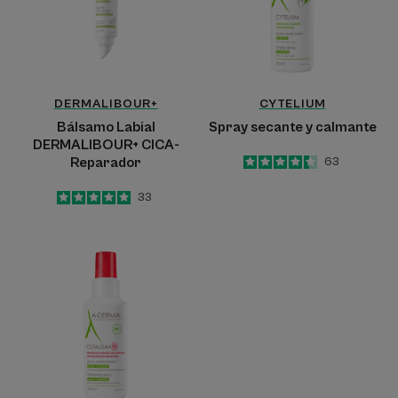
DERMALIBOUR+
CYTELIUM
Bálsamo Labial
Spray secante y calmante
DERMALIBOUR+ CICA-
Reparador
4.4
/
5
63
-
5
/
5
33
-
Spray
refrescante
ultracalmante