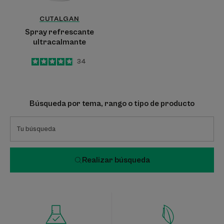
CUTALGAN
Spray refrescante
ultracalmante
4.9
/
5
34
-
Búsqueda por tema, rango o tipo de producto
Realizar búsqueda