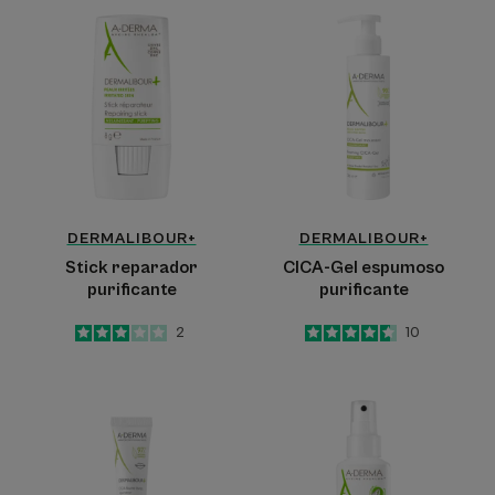
Stick
CICA-
reparador
Gel
purificante
espumoso
purificante
DERMALIBOUR+
DERMALIBOUR+
Stick reparador
CICA-Gel espumoso
purificante
purificante
3
/
5
2
4.6
/
5
10
-
-
Bálsamo
Spray
Labial
secante
DERMALIBOUR+
y
CICA-
calmante
Reparador