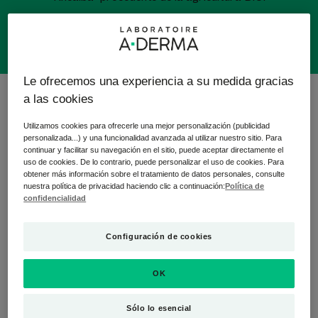
Le ofrecemos una experiencia a su medida gracias
9 resultados "Cuidado de la piel irritada de
a las cookies
bebés/niños"
Utilizamos cookies para ofrecerle una mejor personalización (publicidad
personalizada...) y una funcionalidad avanzada al utilizar nuestro sitio. Para
Roll-
Roll-
continuar y facilitar su navegación en el sitio, puede aceptar directamente el
on
on
uso de cookies. De lo contrario, puede personalizar el uso de cookies. Para
obtener más información sobre el tratamiento de datos personales, consulte
efecto
efecto
nuestra política de privacidad haciendo clic a continuación:
Política de
refrescante
refrescante
confidencialidad
ultracalmante
ultracalmante
Configuración de cookies
OK
CUTALGAN
CUTALGAN
Sólo lo esencial
Roll-on efecto refrescante
Roll-on efecto refrescante