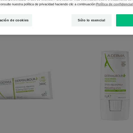
onsulte nuestra política de privacidad haciendo clic a continuación:
Política de confidencia
ación de cookies
Sólo lo esencial
ritación"
CICA-
Stick
Crema
reparad
reparadora
purifican
purificante