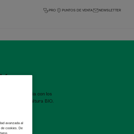
PRO
PUNTOS DE VENTA
NEWSLETTER
ción
 piel de la familia con los
te de la agricultura BIO.
idad avanzada al
so de cookies. De
 datos