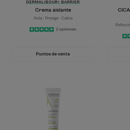
DERMALIBOUR+ BARRIER
Crema aislante
CICA
Aisla - Protege - Calma
Refacció
5
/
5
2
opiniones
-
Puntos de venta
Bálsamo
Labial
DERMALIBOUR+
CICA-
Reparador