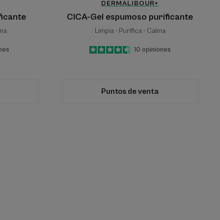
DERMALIBOUR+
ficante
CICA-Gel espumoso purificante
lma
Limpia - Purifica - Calma
nes
4.6
/
5
10
opiniones
-
Puntos de venta