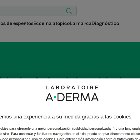
os de expertos
Eccema atópico
La marca
Diagnóstico
dado de la piel anti-irrita
to, escozor y picor: calme o prevenga todas las irritaciones de la
o de la piel A-DERMA con avena dermatológica Rhealba® proceden
emos una experiencia a su medida gracias a las cookies
okies para ofrecerle una mejor personalización (publicidad personalizada...) y una funcional
tro sitio. Para continuar y facilitar su navegación en el sitio, puede aceptar directamente el u
 puede personalizar el uso de cookies. Para obtener más información sobre el tratamiento de