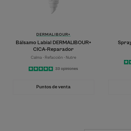
DERMALIBOUR+
Bálsamo Labial DERMALIBOUR+
Spray
CICA-Reparador
Calma - Refacción - Nutre
5
/
5
33
opiniones
-
Puntos de venta