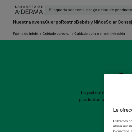
Nuestra avena
Cuerpo
Rostro
Bebés y Niños
Solar
Consej
Página de inicio
Cuidado corporal
Cuidado de la piel anti-irritación
Cui
La piel sufre enrojecimien
productos para el cuidad
Le ofrec
Utilizamos co
utilizar nues
lo contrario,