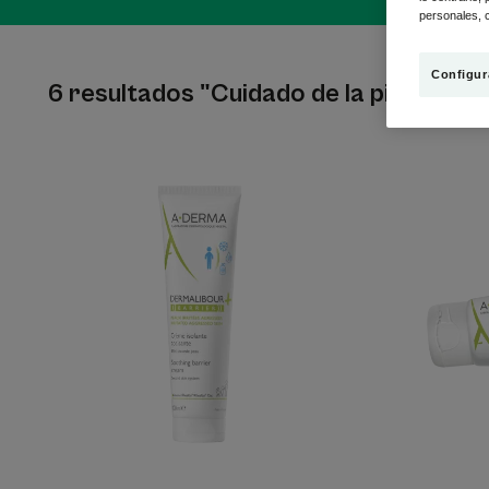
personales, c
Configur
6 resultados "Cuidado de la piel anti-ir
Crema
aislante