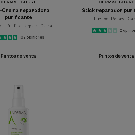
DERMALIBOUR+
DERMALIBOUR+
-Crema reparadora
Stick reparador puri
purificante
Purifica - Repara - Ca
n - Purifica - Repara - Calma
3
/
5
2
opinio
-
4.8
/
5
182
opiniones
-
Puntos de venta
Puntos de venta
Spray
secante
y
calmante