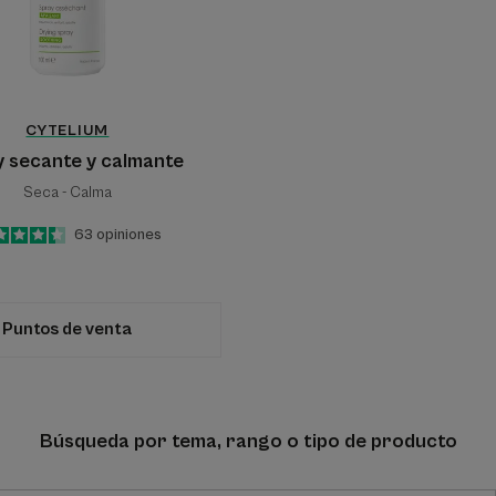
CYTELIUM
 secante y calmante
Seca - Calma
4.4
/
5
63
opiniones
-
Puntos de venta
Búsqueda por tema, rango o tipo de producto