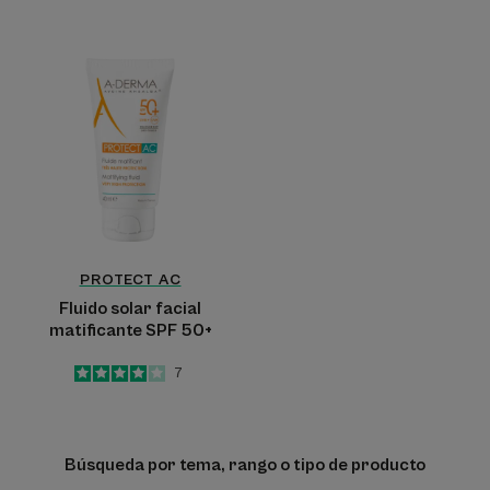
-
Fluido
solar
facial
matificante
SPF
50+
PROTECT AC
Fluido solar facial
matificante SPF 50+
4
/
5
7
-
Búsqueda por tema, rango o tipo de producto