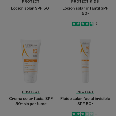
PROTECT
PROTECT KIDS
Loción solar SPF 50+
Loción solar infantil SPF
50+
4.5
/
5
2
-
Crema
Fluido
solar
solar
facial
facial
SPF
invisible
50+
SPF
sin
50+
perfume
PROTECT
PROTECT
Crema solar facial SPF
Fluido solar facial invisible
50+ sin perfume
SPF 50+
3
/
5
3