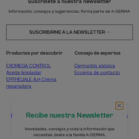
Suscríbete a nuestra newsletter
Información, consejos y sugerencias: forma parte de A-DERMA
SUSCRIBIRME A LA NEWSLETTER
Productos por descubrir
Consejo de expertos
EXOMEGA CONTROL
Dermatitis atópica
Aceite limpiador
Eccema de contacto
EPITHELIALE A.H Crema
reparadora
Sobre A-DERMA
Recibe nuestra Newsletter
Preguntas frecuentes
Ponte en contacto con nosotros
Novedades, consejos y toda la información que
necesitas: únete a la familia A-DERMA.