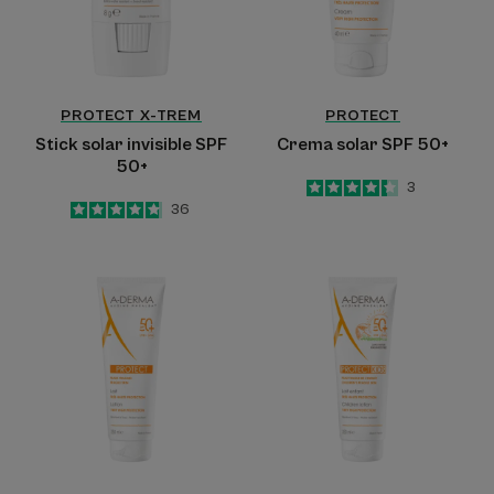
PROTECT X-TREM
PROTECT
Stick solar invisible SPF
Crema solar SPF 50+
50+
4.3
/
5
3
-
4.8
/
5
36
-
Loción
Loción
solar
solar
SPF
infantil
50+
SPF
50+