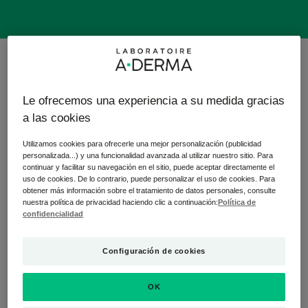
11 resultados "Protección solar facial y
corporal"
Le ofrecemos una experiencia a su medida gracias
Spray
Spray
a las cookies
solar
solar
invisible
invisible
Utilizamos cookies para ofrecerle una mejor personalización (publicidad
para
SPF50+
personalizada...) y una funcionalidad avanzada al utilizar nuestro sitio. Para
continuar y facilitar su navegación en el sitio, puede aceptar directamente el
niños
uso de cookies. De lo contrario, puede personalizar el uso de cookies. Para
SPF50+
obtener más información sobre el tratamiento de datos personales, consulte
nuestra política de privacidad haciendo clic a continuación:
Política de
confidencialidad
PROTECT KIDS
PROTECT
Configuración de cookies
Spray solar invisible para
Spray solar invisible
niños SPF50+
SPF50+
OK