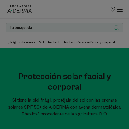
PUNTOS
DE
VENTA
Página de inicio
Solar Protect
Protección solar facial y corporal
Protección solar facial y
corporal
Si tiene la piel frágil, protéjala del sol con las cremas
solares SPF 50+ de A-DERMA con avena dermatológica
Rhealba® procedente de la agricultura BIO.