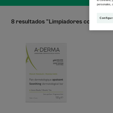
lo contrario,
personales, c
Configur
8 resultados "Limpiadores corporale
Pan
dermatólogico
calmante