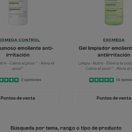
XOMEGA CONTROL
EXOMEGA
pumoso emoliente anti-
Gel limpiador emolient
irritación
antiirritación
tre - Calma el picor * - Alivia el
Limpia - Nutre - Elimina la cost
picor*
Calma el picor * - Alivia el
5
/
5
2
opiniones
5
/
5
14
opini
-
-
Puntos de venta
Puntos de venta
Búsqueda por tema, rango o tipo de producto