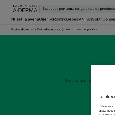
Nuestra avena
Cuerpo
Rostro
Bebés y Niños
Solar
Consej
Página de inicio
Cuidado corporal
Limpiadores corporales
Tiene la piel seca, muy seca
A-DERMA
Le ofrec
Utilizamos co
utilizar nues