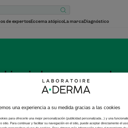
os de expertos
Eccema atópico
La marca
Diagnóstico
Limpiadores corporales
 o irritada: límpiela suavemente con los limpiadores corporales 
, con avena dermatológica Rhealba® procedente de la agricult
emos una experiencia a su medida gracias a las cookies
okies para ofrecerle una mejor personalización (publicidad personalizada...) y una funcional
tro sitio. Para continuar y facilitar su navegación en el sitio, puede aceptar directamente el u