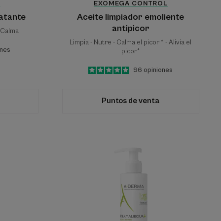
L
EXOMEGA CONTROL
atante
Aceite limpiador emoliente
antipicor
- Calma
Limpia - Nutre - Calma el picor * - Alivia el
ones
picor*
4.9
/
5
96
opiniones
-
Puntos de venta
CICA-
r
Gel
e
espumoso
purificante
ación