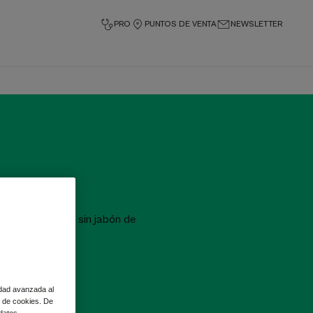
PRO
PUNTOS DE VENTA
NEWSLETTER
biodegradables y sin jabón de
ura BIO.
idad avanzada al
so de cookies. De