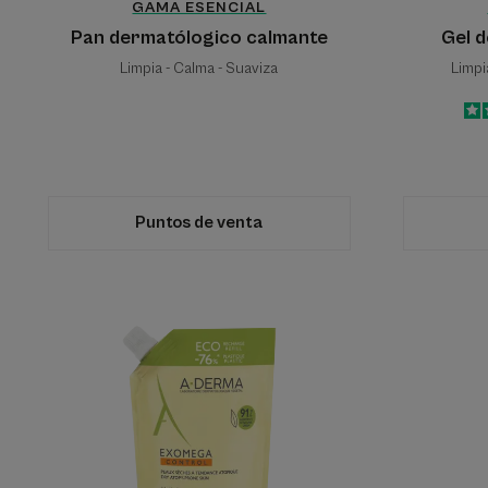
GAMA ESENCIAL
Pan dermatólogico calmante
Gel 
Limpia - Calma - Suaviza
Limpi
Puntos de venta
Aceite
de
ducha
emoliente
anti-
irritación