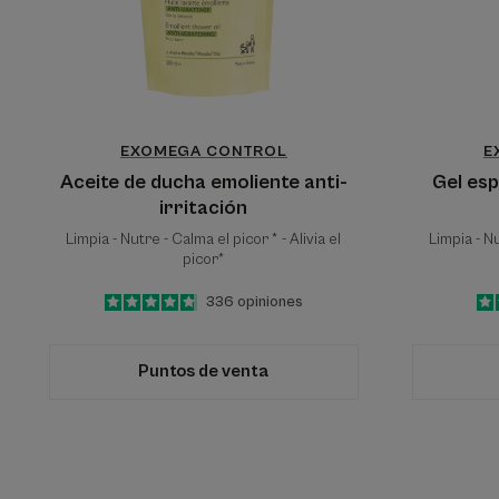
EXOMEGA CONTROL
E
Aceite de ducha emoliente anti-
Gel es
irritación
Limpia - Nutre - Calma el picor * - Alivia el
Limpia - Nu
picor*
4.8
/
5
336
opiniones
-
Puntos de venta