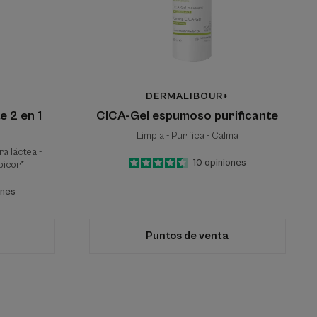
DERMALIBOUR+
e 2 en 1
CICA-Gel espumoso purificante
Limpia - Purifica - Calma
ra láctea -
4.6
/
5
10
opiniones
 picor*
-
ones
Puntos de venta