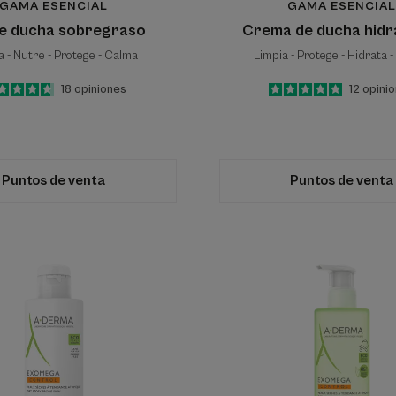
GAMA ESENCIAL
GAMA ESENCIA
de ducha sobregraso
Crema de ducha hidr
a - Nutre - Protege - Calma
Limpia - Protege - Hidrata 
4.7
/
5
18
opiniones
5
/
5
12
opini
-
-
Puntos de venta
Puntos de venta
Gel
Gel
espumoso
limpiado
emoliente
emolient
anti-
2
irritación
en
1
antiirrit