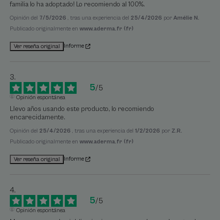
familia lo ha adoptado! Lo recomiendo al 100%.
Opinión del
7/5/2026
, tras una experiencia del
25/4/2026
por
Amélie N.
Publicado originalmente en
www.aderma.fr (fr)
Informe
Ver reseña original
5
/
5
Opinión espontánea
Llevo años usando este producto, lo recomiendo 
encarecidamente.
Opinión del
25/4/2026
, tras una experiencia del
1/2/2026
por
Z.R.
Publicado originalmente en
www.aderma.fr (fr)
Informe
Ver reseña original
5
/
5
Opinión espontánea