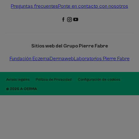
Preguntas frecuentes
Ponte en contacto con nosotros
Sitios web del Grupo Pierre Fabre
Fundación Eczema
Dermaweb
Laboratorios Pierre Fabre
Avisos legales
Política de Privacidad
Configuración de cookies
© 2026 A-DERMA