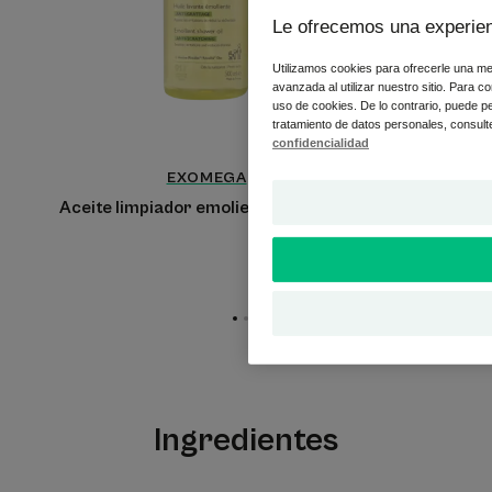
Le ofrecemos una experien
Utilizamos cookies para ofrecerle una mej
avanzada al utilizar nuestro sitio. Para co
uso de cookies. De lo contrario, puede p
tratamiento de datos personales, consulte
confidencialidad
EXOMEGA
Aceite limpiador emoliente antipicor
Cre
Ir
Ir
Ir
al
al
al
elemento
elemento
elemento
1
2
3
Ingredientes