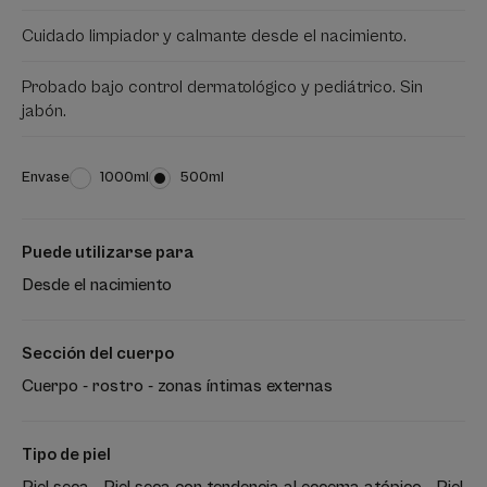
Cuidado limpiador y calmante desde el nacimiento.
Probado bajo control dermatológico y pediátrico. Sin
jabón.
Envase
Envase
1000ml
Envase
500ml
Puede utilizarse para
Desde el nacimiento
Sección del cuerpo
Cuerpo - rostro - zonas íntimas externas
Tipo de piel
Piel seca - Piel seca con tendencia al eccema atópico - Piel