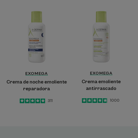
Crema
Crema
de
emoliente
noche
antirrascado
emoliente
reparadora
EXOMEGA
EXOMEGA
Crema emoliente
Crema de noche emoliente
antirrascado
reparadora
4.8
/
5
1000
5
/
5
311
-
-