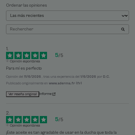
Ordenar las opiniones
5
/
5
Opinión espontánea
Para mí es perfecto
Opinión del
11/6/2026
, tras una experiencia del
1/6/2026
por
D.C.
Publicado originalmente en
www.aderma.fr (fr)
Informe
Ver reseña original
5
/
5
Opinión espontánea
¡Este aceite es tan agradable de usar en la ducha que toda la 