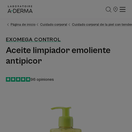
PUNTOS
DE
VENTA
Página de inicio
Cuidado corporal
Cuidado corporal de la piel con tende
EXOMEGA CONTROL
Aceite limpiador emoliente
antipicor
4.9
/
5
96
opiniones
-