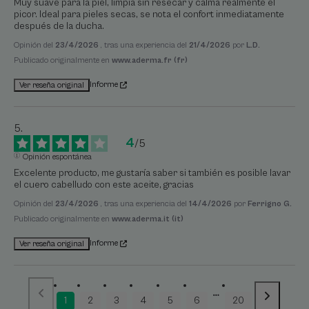
Muy suave para la piel, limpia sin resecar y calma realmente el 
picor. Ideal para pieles secas, se nota el confort inmediatamente 
después de la ducha.
Opinión del
23/4/2026
, tras una experiencia del
21/4/2026
por
L.D.
Publicado originalmente en
www.aderma.fr (fr)
Informe
Ver reseña original
4
/
5
Opinión espontánea
Excelente producto, me gustaría saber si también es posible lavar 
el cuero cabelludo con este aceite, gracias
Opinión del
23/4/2026
, tras una experiencia del
14/4/2026
por
Ferrigno G.
Publicado originalmente en
www.aderma.it (it)
Informe
Ver reseña original
1
2
3
4
5
6
20