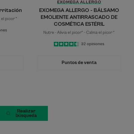
EXOMEGA ALLERGO
rritación
EXOMEGA ALLERGO - BÁLSAMO
EMOLIENTE ANTIRRASCADO DE
 el picor *
COSMÉTICA ESTÉRIL
ones
Nutre - Alivia el picor* - Calma el picor *
4.5
/
5
32
opiniones
-
Puntos de venta
Realizar
búsqueda