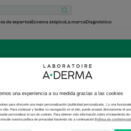
os de expertos
Eccema atópico
La marca
Diagnóstico
uidado corporal hidratan
le es seca, muy seca y con tendencia atópica, hidrátela con los c
emos una experiencia a su medida gracias a las cookies
n avena dermatológica Rhealba® procedente de la agricultura B
okies para ofrecerle una mejor personalización (publicidad personalizada...) y una funcional
tro sitio. Para continuar y facilitar su navegación en el sitio, puede aceptar directamente el u
 puede personalizar el uso de cookies. Para obtener más información sobre el tratamiento de
onsulte nuestra política de privacidad haciendo clic a continuación:
Política de confidencia