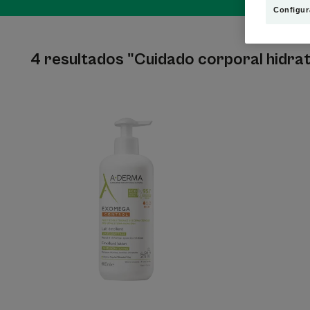
Configur
4 resultados "Cuidado corporal hidra
Leche
emoliente
antiirrascado