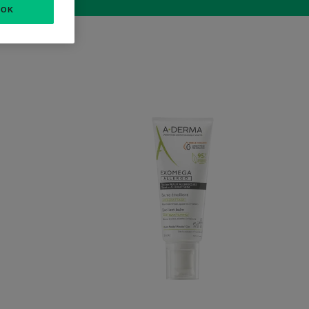
OK
EXOMEGA
e
ALLERGO
ación
-
BÁLSAMO
EMOLIENTE
ANTIRRASCADO
DE
COSMÉTICA
ESTÉRIL