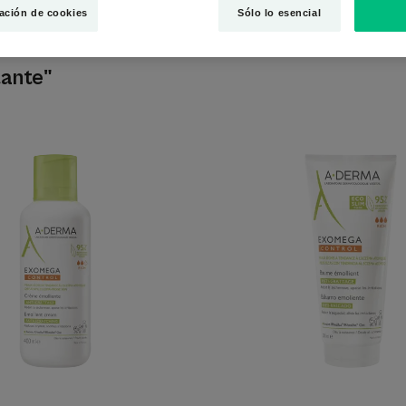
ación de cookies
Sólo lo esencial
tante"
Crema
Bálsamo
emoliente
emolient
antirrascado
antiirrit