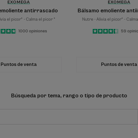
EXOMEGA
EXOMEGA
moliente antirrascado
Bálsamo emoliente antii
ivia el picor* - Calma el picor *
Nutre - Alivia el picor* - Calma
4.8
/
5
1000
opiniones
4.3
/
5
59
opini
-
-
Puntos de venta
Puntos de venta
Búsqueda por tema, rango o tipo de producto