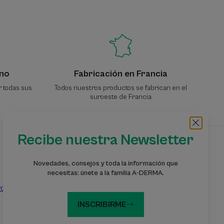
no
Fabricación en Francia
r todas sus
Todos nuestros productos se fabrican en el
suroeste de Francia
Recibe nuestra Newsletter
Suscríbete a nuestra newsletter
Novedades, consejos y toda la información que
Información, consejos y sugerencias: forma
necesitas: únete a la familia A-DERMA.
parte de A-DERMA
ros
INSCRIBIRME
SUSCRIBIRME A LA
NEWSLETTER