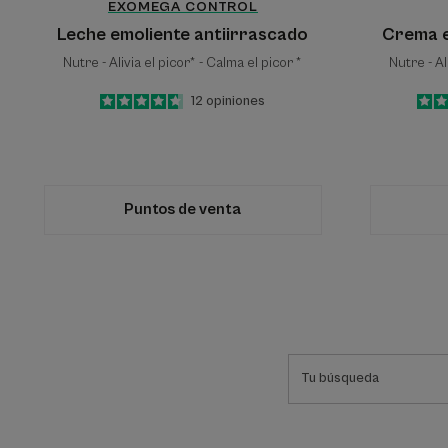
EXOMEGA CONTROL
Leche emoliente antiirrascado
Crema e
Nutre - Alivia el picor* - Calma el picor *
Nutre - Al
4.7
/
5
12
opiniones
-
Puntos de venta