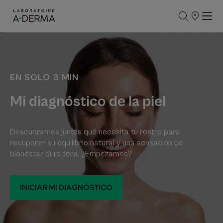
PUNTOS
DE
VENTA
EN SOLO 3 MIN
Mi diagnóstico de la piel
Descubramos juntos qué necesita tu rostro para
recuperar su equilibrio natural y una sensación de
bienestar duradera. ¿Empezamos?
INICIAR MI DIAGNÓSTICO