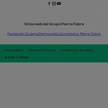
Sitios web del Grupo Pierre Fabre
Fundación Eczema
Dermaweb
Laboratorios Pierre Fabre
Avisos legales
Política de Privacidad
Configuración de cookies
© 2026 A-DERMA