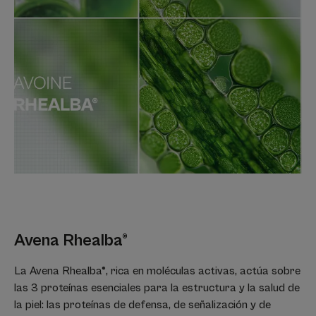
Una espuma suave y fácil de aclarar que no provoca escozor
en los ojos.
Aroma del contenido
Delicadamente perfumado.
*Según la norma 301B de la OCDE
*De acuerdo con la norma OCDE 301B
Avena Rhealba®
La Avena Rhealba®, rica en moléculas activas, actúa sobre
las 3 proteínas esenciales para la estructura y la salud de
la piel: las proteínas de defensa, de señalización y de