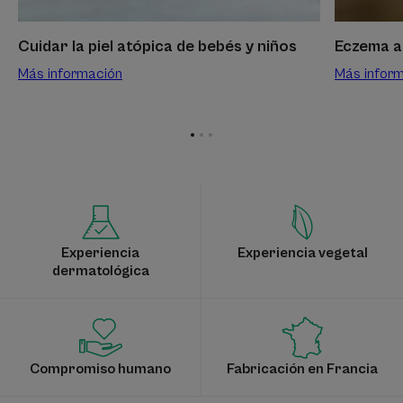
niños
Cuidar la piel atópica de bebés y niños
Eczema at
Más información
Más infor
Ir
Ir
Ir
al
al
al
elemento
elemento
elemento
1
2
3
Experiencia
Experiencia vegetal
dermatológica
Compromiso humano
Fabricación en Francia