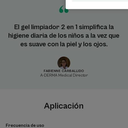
El gel limpiador 2 en 1 simplifica la
higiene diaria de los niños a la vez que
es suave con la piel y los ojos.
FABIENNE CARBALLIDO
A-DERMA Medical Director
Aplicación
Frecuencia de uso