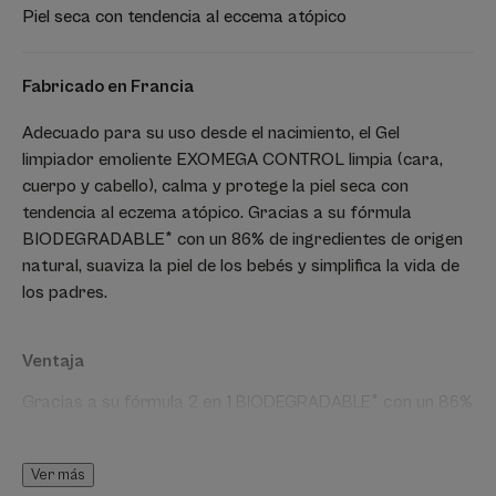
Piel seca con tendencia al eccema atópico
Fabricado en Francia
Adecuado para su uso desde el nacimiento, el Gel
limpiador emoliente EXOMEGA CONTROL limpia (cara,
cuerpo y cabello), calma y protege la piel seca con
tendencia al eczema atópico. Gracias a su fórmula
BIODEGRADABLE* con un 86% de ingredientes de origen
natural, suaviza la piel de los bebés y simplifica la vida de
los padres.
Ventaja
Gracias a su fórmula 2 en 1 BIODEGRADABLE* con un 86%
de ingredientes de origen natural, el Gel limpiador
emoliente EXOMEGA CONTROL calma la piel del bebé y
simplifica la vida de los padres.
Ver más