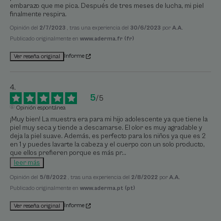
embarazo que me pica. Después de tres meses de lucha, mi piel 
finalmente respira.
Opinión del
2/7/2023
, tras una experiencia del
30/6/2023
por
A.A.
Publicado originalmente en
www.aderma.fr (fr)
Informe
Ver reseña original
5
/
5
Opinión espontánea
¡Muy bien! La muestra era para mi hijo adolescente ya que tiene la 
piel muy seca y tiende a descamarse. El olor es muy agradable y 
deja la piel suave. Además, es perfecto para los niños ya que es 2 
en 1 y puedes lavarte la cabeza y el cuerpo con un solo producto, 
que ellos prefieren porque es más pr
...
leer más
Opinión del
5/8/2022
, tras una experiencia del
2/8/2022
por
A.A.
Publicado originalmente en
www.aderma.pt (pt)
Informe
Ver reseña original