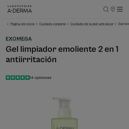
PUNTOS
DE
VENTA
Página de inicio
Cuidado corporal
Cuidado de la piel anti-picor
Gel lim
EXOMEGA
Gel limpiador emoliente 2 en 1
antiirritación
5
/
5
14
opiniones
-