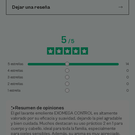
Dejar una reseña
5
/
5
5
estrellas
14
4
estrellas
0
3
estrellas
0
2
estrellas
0
1
estrella
0
Resumen de opiniones
El gel lavante emoliente EXOMEGA CONTROL es altamente
valorado por su eficacia y suavidad, dejando la piel agradable
y bien cuidada. Muchos destacan su uso práctico 2 en 1 para
cuerpo y cabello, ideal para toda la familia, especialmente
para pieles sensibles. Además, su aroma es muy apreciado.