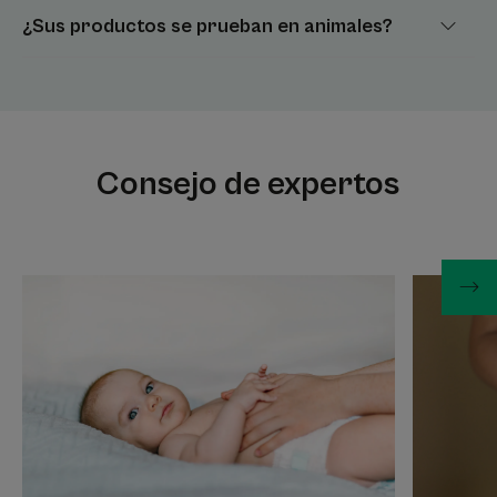
¿Sus productos se prueban en animales?
Consejo de expertos
Más
Más
información
informació
Cuidar
Eczema
la
atópico:
piel
aliviar
atópica
el
de
picor
bebés
y