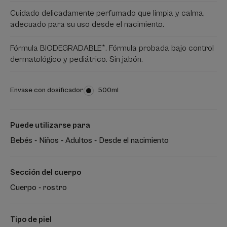
Cuidado delicadamente perfumado que limpia y calma,
adecuado para su uso desde el nacimiento.
Fórmula BIODEGRADABLE*. Fórmula probada bajo control
dermatológico y pediátrico. Sin jabón.
Envase con dosificador
Envase
500ml
con
dosificador
Puede utilizarse para
Bebés - Niños - Adultos - Desde el nacimiento
Sección del cuerpo
Cuerpo - rostro
Tipo de piel