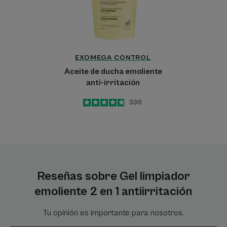
irritación
EXOMEGA
CONTROL
Aceite de ducha emoliente
anti-irritación
4.8
/
5
336
-
Reseñas sobre Gel limpiador
emoliente 2 en 1 antiirritación
Tu opinión es importante para nosotros.