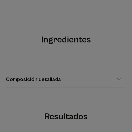
Aroma del contenido
Sin perfume
*relacionadas con la sequía
Ingredientes
*relacionadas con la sequedad
¹Estudio clínico realizado con 60 sujetos.
²Patente registrada
¹Estudio clínico realizado en 60 sujetos.
Composición detallada
Resultados