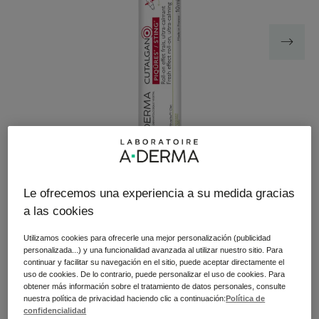
Le ofrecemos una experiencia a su medida gracias
a las cookies
Este roll-on es el remedio natural ultracalmante de bolsillo
que alivia de forma inmediata y duradera todas las
Utilizamos cookies para ofrecerle una mejor personalización (publicidad
sensaciones de malestar (picaduras de insectos,
personalizada...) y una funcionalidad avanzada al utilizar nuestro sitio. Para
rozaduras, picores*…) que pueden llegar a resultar incluso
continuar y facilitar su navegación en el sitio, puede aceptar directamente el
desagradables.
uso de cookies. De lo contrario, puede personalizar el uso de cookies. Para
obtener más información sobre el tratamiento de datos personales, consulte
nuestra política de privacidad haciendo clic a continuación:
Política de
confidencialidad