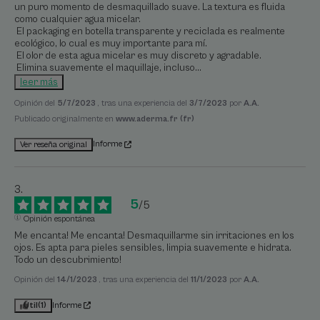
un puro momento de desmaquillado suave. La textura es fluida 
como cualquier agua micelar.

 El packaging en botella transparente y reciclada es realmente 
ecológico, lo cual es muy importante para mí.

 El olor de esta agua micelar es muy discreto y agradable.

 Elimina suavemente el maquillaje, incluso
...
leer más
Opinión del
5/7/2023
, tras una experiencia del
3/7/2023
por
A.A.
Publicado originalmente en
www.aderma.fr (fr)
Informe
Ver reseña original
5
/
5
Opinión espontánea
Me encanta! Me encanta! Desmaquillarme sin irritaciones en los 
ojos. Es apta para pieles sensibles, limpia suavemente e hidrata. 
Todo un descubrimiento!
Opinión del
14/1/2023
, tras una experiencia del
11/1/2023
por
A.A.
Útil
(1)
Informe