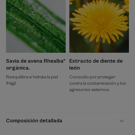
conocida por sus propiedades equilibrantes que ayudan a
mantener los minerales esenciales de la piel, el calcio y el
magnesio. La película hidrolipídica está protegida con una
fórmula que ayuda a equilibrar el microbioma.
Textura
Reciclaje
Savia de avena Rhealba®
Extracto de diente de
orgánica.
león
Reequilibra e hidrata la piel
Conocido por proteger
Beneficios de la textura
frágil.
contra la contaminación y los
Textura fresca y no pegajosa
agresores externos.
*A causa de la sequedad cutánea.
**Test in vitro.
Composición detallada