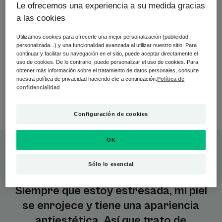
de piel: esto se conoce como hiperreactividad cutánea.
Le ofrecemos una experiencia a su medida gracias
Entre los factores desencadenantes que provocan el
a las cookies
enrojecimiento del rostro, distinguimos entre los factores
externos, vinculados a nuestro entorno (cosméticos y
Utilizamos cookies para ofrecerle una mejor personalización (publicidad
personalizada...) y una funcionalidad avanzada al utilizar nuestro sitio. Para
productos de higiene, contaminación, agua, frío, calor,
continuar y facilitar su navegación en el sitio, puede aceptar directamente el
cualquier variación de temperatura, radiación UV del sol
uso de cookies. De lo contrario, puede personalizar el uso de cookies. Para
y/o factores químicos) y los factores más personales,
obtener más información sobre el tratamiento de datos personales, consulte
como ciertos desencadenantes hormonales o
nuestra política de privacidad haciendo clic a continuación:
Política de
confidencialidad
emocionales (en particular el estrés y la ansiedad).
Además, las pieles claras son las más afectadas.
Configuración de cookies
OK
Sólo lo esencial
Siempre que estoy estresada, mi piel
se enrojece y tiene una apariencia
antiestética. Así que trato de