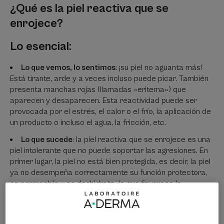
¿Qué es la piel reactiva que se
enrojece?
Lo esencial:
Lo que vemos
, lo sentimos
: ¡su piel no aguanta más!
Está tirante, arde y a veces incluso puede picar. También
presenta manchas rojas (llamadas «eritema») que
aparecen y desaparecen. Esta reactividad puede ser
provocada por el estrés, el calor o el frío, la aplicación de
un producto o incluso el agua, la fricción, etc.
Lo que sucede
: la piel reactiva que se enrojece es una
piel intolerante que no puede soportar las agresiones. En
primer lugar, la piel no está bien protegida, es decir, la piel
ya no desempeña correctamente su función protectora,
es permeable y se deshidrata, lo que favorece la
penetración de agentes potencialmente irritantes. Al no
estar debidamente protegida, su piel reacciona de forma
exagerada a factores que no tienen efecto en otros tipos