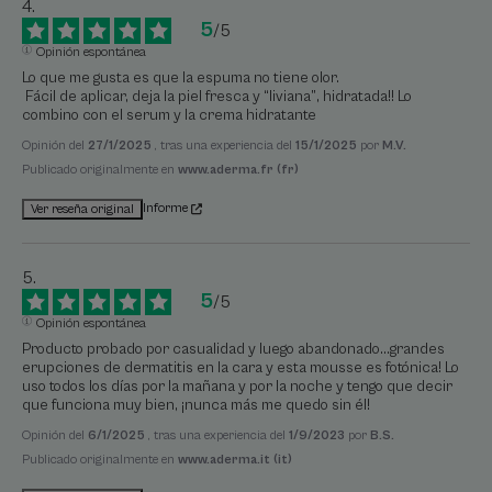
5
/
5
Opinión espontánea
Lo que me gusta es que la espuma no tiene olor.

 Fácil de aplicar, deja la piel fresca y “liviana”, hidratada!! Lo 
combino con el serum y la crema hidratante
Opinión del
27/1/2025
, tras una experiencia del
15/1/2025
por
M.V.
Publicado originalmente en
www.aderma.fr (fr)
Informe
Ver reseña original
5
/
5
Opinión espontánea
Producto probado por casualidad y luego abandonado...grandes 
erupciones de dermatitis en la cara y esta mousse es fotónica! Lo 
uso todos los días por la mañana y por la noche y tengo que decir 
que funciona muy bien, ¡nunca más me quedo sin él!
Opinión del
6/1/2025
, tras una experiencia del
1/9/2023
por
B.S.
Publicado originalmente en
www.aderma.it (it)