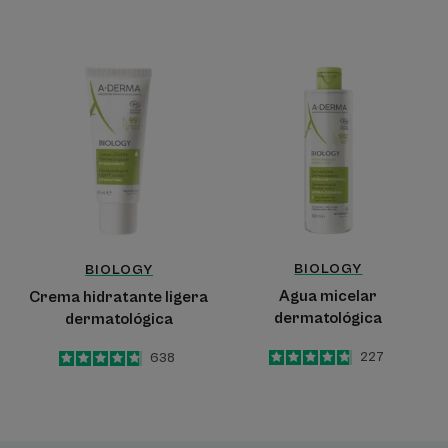
Crema
Agua
hidratante
micelar
ligera
dermatológica
dermatológica
BIOLOGY
BIOLOGY
Agua micelar
Crema hidratante ligera
dermatológica
dermatológica
4.8
/
5
227
4.8
/
5
638
-
-