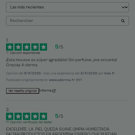
5
/
5
Opinión espontánea
¡Esta mousse es súper agradable! Sin perfume, ¡me encanta! 
Gracias A-derma
Opinión del
8/5/2026
, tras una experiencia del
6/5/2026
por
Inès P.
Publicado originalmente en
www.aderma.fr (fr)
Informe
Ver reseña original
5
/
5
Opinión verificada del tester
EXCELENTE  LA  PIEL QUEDA SUAVE LIMPIA HUMECTADA 

FALTAN PRODUCTOS EN ARGENTINA ESPERO QUE PUEDAN 