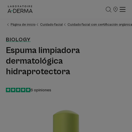
PUNTOS
DE
VENTA
Página de inicio
Cuidado facial
Cuidado facial con certificación orgánic
BIOLOGY
Espuma limpiadora
dermatológica
hidraprotectora
5
/
5
6
opiniones
-