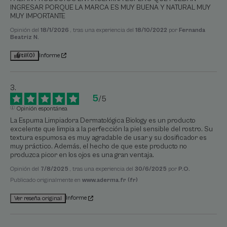
INGRESAR PORQUE LA MARCA ES MUY BUENA Y NATURAL MUY 
MUY IMPORTANTE
Opinión del
18/1/2026
, tras una experiencia del
18/10/2022
por
Fernanda
Beatriz N.
Útil
(0)
Informe
5
/
5
Opinión espontánea
La Espuma Limpiadora Dermatológica Biology es un producto 
excelente que limpia a la perfección la piel sensible del rostro. Su 
textura espumosa es muy agradable de usar y su dosificador es 
muy práctico. Además, el hecho de que este producto no 
produzca picor en los ojos es una gran ventaja.
Opinión del
7/8/2025
, tras una experiencia del
30/6/2025
por
P.O.
Publicado originalmente en
www.aderma.fr (fr)
Informe
Ver reseña original