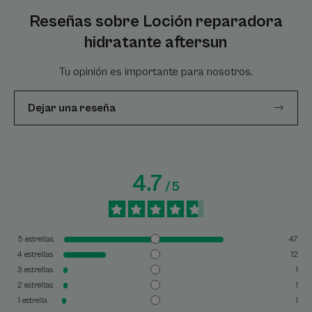
Reseñas sobre Loción reparadora
hidratante aftersun
Tu opinión es importante para nosotros.
Dejar una reseña
4.7
/
5
5
estrellas
47
4
estrellas
12
3
estrellas
1
2
estrellas
1
1
estrella
1