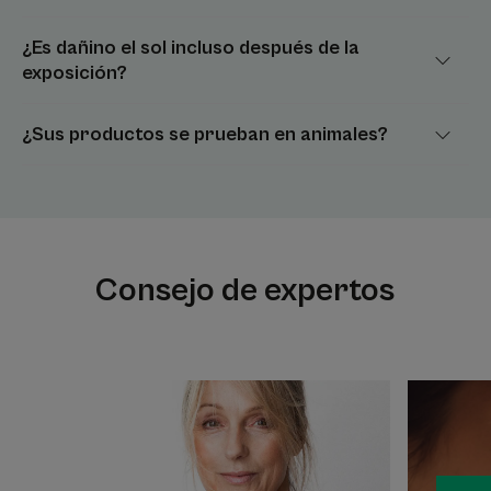
¿Es dañino el sol incluso después de la
exposición?
¿Sus productos se prueban en animales?
Consejo de expertos
Descubrir
Descubrir
¿Cuáles
6
son
cosas
los
que
efectos
debe