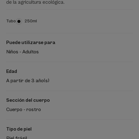
de la agricultura ecológica.
Tubo
Tubo
250ml
Puede utilizarse para
Niños - Adultos
Edad
A partir de 3 año(s)
Sección del cuerpo
Cuerpo - rostro
Tipo de piel
Piel frágil