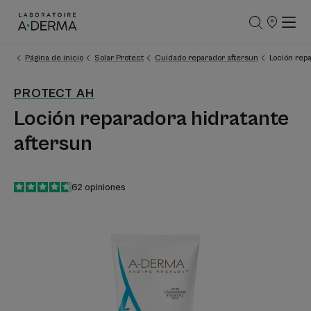
PUNTOS
DE
VENTA
Página de inicio
Solar Protect
Cuidado reparador aftersun
Loción rep
PROTECT AH
Loción reparadora hidratante
aftersun
4.7
/
5
62
opiniones
-