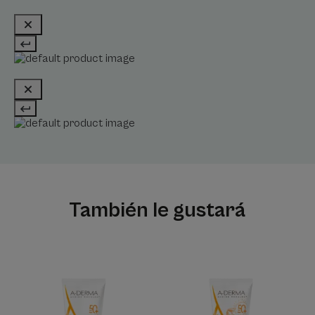
También le gustará
Loción
Loción
solar
solar
SPF
infantil