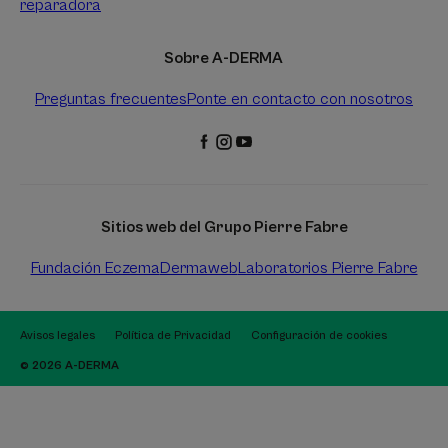
reparadora
Sobre A-DERMA
Preguntas frecuentes
Ponte en contacto con nosotros
Sitios web del Grupo Pierre Fabre
Fundación Eczema
Dermaweb
Laboratorios Pierre Fabre
Avisos legales
Política de Privacidad
Configuración de cookies
© 2026 A-DERMA