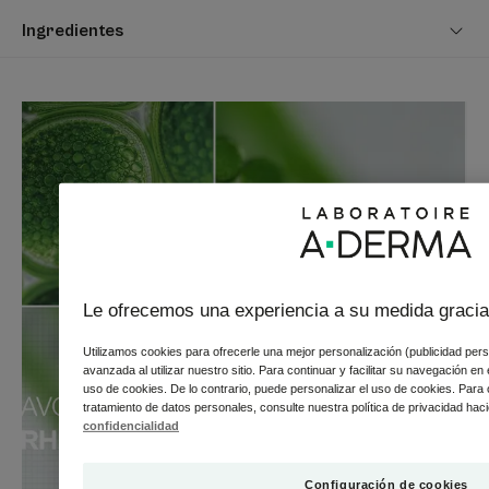
rostro como en el cuerpo gracias a una fórmula de leche
Ingredientes
fresca y ligera con un 91% de ingredientes de origen
natural. Inmediatamente, refresca la piel de niños y
adultos.
Información vegana : sin ingredientes de origen animal.
Ventaja
Delicadamente perfumado y ultrafresco, la LECHE
AFTERSUN REPARADORA A-DERMA PROTECT AH es un
producto hidratante y reparador aftersun eficaz que
Le ofrecemos una experiencia a su medida gracia
ofrece bienestar y protección a la piel frágil y sensible.
Utilizamos cookies para ofrecerle una mejor personalización (publicidad pers
avanzada al utilizar nuestro sitio. Para continuar y facilitar su navegación en 
uso de cookies. De lo contrario, puede personalizar el uso de cookies. Para
Beneficios
tratamiento de datos personales, consulte nuestra política de privacidad haci
confidencialidad
• REHIDRATA : enriquecida con Ácido Hialurónico, la LECHE
SOLAR AFTERSUN A-DERMA PROTECT AH hidrata
intensamente y favorece la reparación epidérmica de la
Configuración de cookies