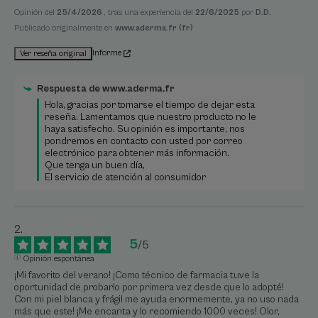
Opinión del
25/4/2026
, tras una experiencia del
22/6/2025
por
D.D.
Publicado originalmente en
www.aderma.fr (fr)
Informe
Ver reseña original
Respuesta de
www.aderma.fr
Hola, gracias por tomarse el tiempo de dejar esta 
reseña. Lamentamos que nuestro producto no le 
haya satisfecho. Su opinión es importante, nos 
pondremos en contacto con usted por correo 
electrónico para obtener más información. 

Que tenga un buen día, 

El servicio de atención al consumidor
5
/
5
Opinión espontánea
¡Mi favorito del verano! ¡Como técnico de farmacia tuve la 
oportunidad de probarlo por primera vez desde que lo adopté! 
Con mi piel blanca y frágil me ayuda enormemente, ya no uso nada 
más que este! ¡Me encanta y lo recomiendo 1000 veces! Olor, 