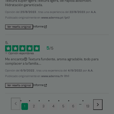
Textura súper ligera Textura ligera, de rápida absorción. 
Hidratación garantizada.
Opinión del
25/8/2023
, tras una experiencia del
22/8/2023
por
A.A.
Publicado originalmente en
www.aderma.pt (pt)
Informe
Ver reseña original
5
/
5
Opinión espontánea
Me encanta😍 Textura fundente, aroma agradable, todo para 
complacer a la familia....
Opinión del
6/9/2022
, tras una experiencia del
4/9/2022
por
A.A.
Publicado originalmente en
www.aderma.fr (fr)
Informe
Ver reseña original
1
2
3
4
5
6
13