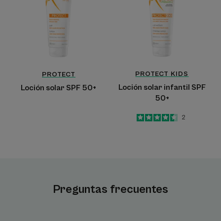
50+
SPF
50+
PROTECT
KIDS
PROTECT
Loción solar infantil SPF
Loción solar SPF 50+
50+
4.5
/
5
2
-
Preguntas frecuentes