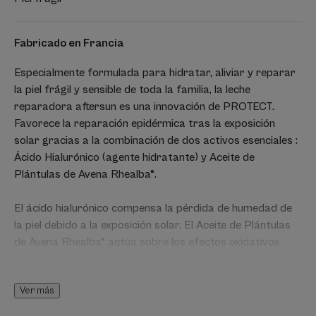
Fabricado en Francia
Especialmente formulada para hidratar, aliviar y reparar
la piel frágil y sensible de toda la familia, la leche
reparadora aftersun es una innovación de PROTECT.
Favorece la reparación epidérmica tras la exposición
solar gracias a la combinación de dos activos esenciales :
Ácido Hialurónico (agente hidratante) y Aceite de
Plántulas de Avena Rhealba®.
El ácido hialurónico compensa la pérdida de humedad de
la piel debido a la exposición solar. El Aceite de Plántulas
de Avena Rhealba® actúa sobre los efectos oxidativos
retardados (porque el ataque a las células persiste
incluso después de la exposición).
Ver más
La Leche aftersun PROTECT AH se aplica tanto en el