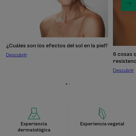
del
saber
sol
sobre
en
la
la
resistenci
piel?
al
sol
¿Cuáles son los efectos del sol en la piel?
6 cosas 
Descubrir
resistenc
Descubrir
Ir
Ir
al
al
elemento
elemento
1
2
Experiencia
Experiencia vegetal
dermatológica