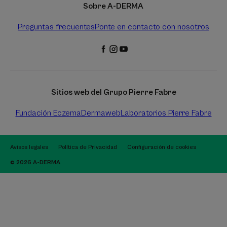
Sobre A-DERMA
Preguntas frecuentes
Ponte en contacto con nosotros
Sitios web del Grupo Pierre Fabre
Fundación Eczema
Dermaweb
Laboratorios Pierre Fabre
Avisos legales
Política de Privacidad
Configuración de cookies
© 2026 A-DERMA