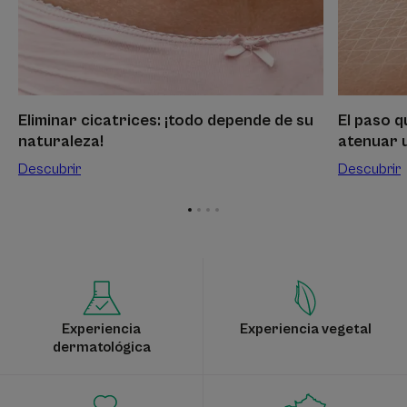
cicatriz
Eliminar cicatrices: ¡todo depende de su
El paso 
naturaleza!
atenuar u
Descubrir
Descubrir
Ir
Ir
Ir
Ir
al
al
al
al
elemento
elemento
elemento
elemento
1
2
3
4
Experiencia
Experiencia vegetal
dermatológica