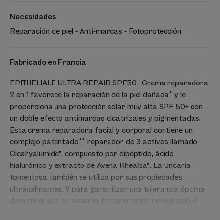
Necesidades
Reparación de piel - Anti-marcas - Fotoprotección
Fabricado en Francia
EPITHELIALE ULTRA REPAIR SPF50+ Crema reparadora
2 en 1 favorece la reparación de la piel dañada* y le
proporciona una protección solar muy alta SPF 50+ con
un doble efecto antimarcas cicatrizales y pigmentadas.
Esta crema reparadora facial y corporal contiene un
complejo patentado** reparador de 3 activos llamado
Cicahyalumide®, compuesto por dipéptido, ácido
hialurónico y extracto de Avena Rhealba®. La Uncaria
tomentosa también se utiliza por sus propiedades
ultracalmantes. Y para garantizar una tolerancia óptima
durante el uso, su sistema fotoprotector incluye solo 4
filtros en concentraciones optimizadas. Esta crema