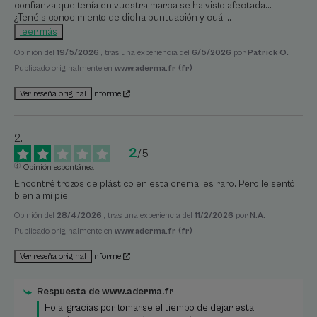
confianza que tenía en vuestra marca se ha visto afectada... 
¿Tenéis conocimiento de dicha puntuación y cuál
...
leer más
Opinión del
19/5/2026
, tras una experiencia del
6/5/2026
por
Patrick O.
Publicado originalmente en
www.aderma.fr (fr)
Informe
Ver reseña original
2
/
5
Opinión espontánea
Encontré trozos de plástico en esta crema, es raro. Pero le sentó 
bien a mi piel.
Opinión del
28/4/2026
, tras una experiencia del
11/2/2026
por
N.A.
Publicado originalmente en
www.aderma.fr (fr)
Informe
Ver reseña original
Respuesta de
www.aderma.fr
Hola, gracias por tomarse el tiempo de dejar esta 