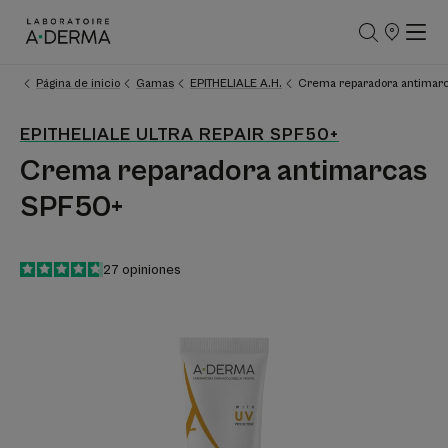
PUNTOS
DE
VENTA
Página de inicio
Gamas
EPITHELIALE A.H.
Crema reparadora antimar
EPITHELIALE ULTRA REPAIR SPF50+
Crema reparadora antimarcas
SPF50+
4.7
/
5
27
opiniones
-