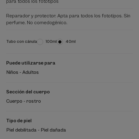
para todos los fototipos
Reparador y protector. Apta para todos los fototipos. Sin
perfume. No comedogénico.
Tubo con cánula
Tubo
100ml
Tubo
40ml
con
con
cánula
cánula
Puede utilizarse para
Niños - Adultos
Sección del cuerpo
Cuerpo - rostro
Tipo de piel
Piel debilitada - Piel dañada