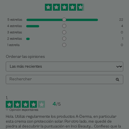
5
estrellas
22
4
estrellas
4
3
estrellas
0
2
estrellas
1
1
estrella
0
Ordenar las opiniones
4
/
5
Opinión espontánea
Hola. Utilizo regularmente los productos A-Derma, en particular 
esta crema con protección solar. Por otro lado, me quedé de 
piedra al descubrir la puntuación en Inci Beauty... Confieso que la 