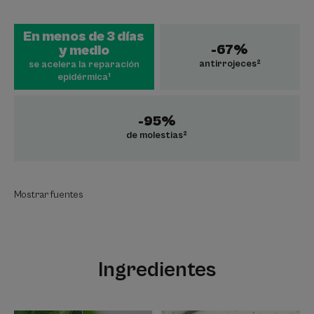
En menos de 3 días
-67%
y medio
antirrojeces²
se acelera la reparación
epidérmica¹
-95%
de molestias²
Mostrar fuentes
Ingredientes