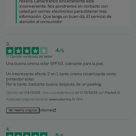
reseña. Lamentamos sinceramente este 
inconveniente. Nos pondremos en contacto con 
usted por correo electrónico para obtener más 
información. Que tenga un buen día, El servicio de 
atención al consumidor
4
/
5
Opinión verificada del tester
Una buena crema solar SPF50, calmante para la piel.

Un interesante efecto 2 en 1, tanto crema cicatrizante como 
protector solar.

Por lo tanto, bastante buena después de un peeling.
Opinión del
1/4/2026
, tras una experiencia del
17/3/2026
por
PauleA D.
Publicado originalmente en
www.aderma.fr (fr)
Informe
Ver reseña original
5