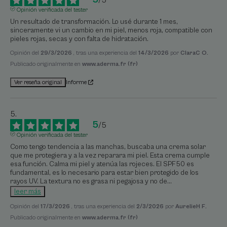
/
5
Opinión verificada del tester
Un resultado de transformación. Lo usé durante 1 mes, 
sinceramente vi un cambio en mi piel, menos roja, compatible con 
pieles rojas, secas y con falta de hidratación.
Opinión del
29/3/2026
, tras una experiencia del
14/3/2026
por
ClaraC O.
Publicado originalmente en
www.aderma.fr (fr)
Informe
Ver reseña original
5
/
5
Opinión verificada del tester
Como tengo tendencia a las manchas, buscaba una crema solar 
que me protegiera y a la vez reparara mi piel. Esta crema cumple 
esa función. Calma mi piel y atenúa las rojeces. El SPF50 es 
fundamental, es lo necesario para estar bien protegido de los 
rayos UV. La textura no es grasa ni pegajosa y no de
...
leer más
Opinión del
17/3/2026
, tras una experiencia del
2/3/2026
por
AurelieH F.
Publicado originalmente en
www.aderma.fr (fr)