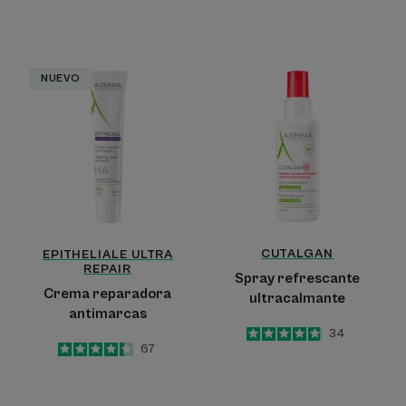
Crema
Spray
NUEVO
reparadora
refrescante
antimarcas
ultracalmante
CUTALGAN
EPITHELIALE ULTRA
REPAIR
Spray refrescante
Crema reparadora
ultracalmante
antimarcas
4.9
/
5
34
4.4
/
5
67
-
-