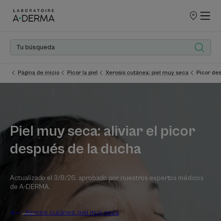
PUNTOS
DE
VENTA
Página de inicio
Picor la piel
Xerosis cutánea: piel muy seca
Picor de
Piel muy seca: aliviar el picor
después de la ducha
Actualizado el
3/8/26
, aprobado por
nuestros expertos médicos
de A-DERMA
.
Xerosis cutánea: piel muy seca