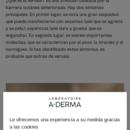
¿Qué es la xerosis? Es una afección causada por la
barrera cutánea deteriorada. Hay dos síntomas
principales. En primer lugar, se nota una gran sequedad,
que puede manifestarse con escamas (piel que se agrieta
y se pela), asperezas (piel dura y gruesa que se
engancha). En segundo lugar, se sienten importantes
molestias, que se caracterizan por el picor, la tirantez y el
hormigueo. Si has identificado estos síntomas, es
probable que sufras de xerosis.
Le ofrecemos una experiencia a su medida gracias
a las cookies