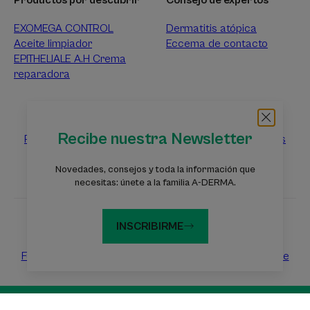
EXOMEGA CONTROL
Dermatitis atópica
Aceite limpiador
Eccema de contacto
EPITHELIALE A.H Crema
reparadora
Sobre A-DERMA
Recibe nuestra Newsletter
Preguntas frecuentes
Ponte en contacto con nosotros
Novedades, consejos y toda la información que
necesitas: únete a la familia A-DERMA.
INSCRIBIRME
Sitios web del Grupo Pierre Fabre
Fundación Eczema
Dermaweb
Laboratorios Pierre Fabre
Avisos legales
Política de Privacidad
Configuración de cookies