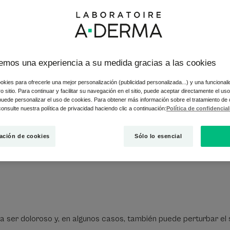
en alguna parte del rostro? ¿El contorno de los ojos, la parte s
emos una experiencia a su medida gracias a las cookies
rdar mucho a un "eczema del rostro". Empecemos explicando lo 
okies para ofrecerle una mejor personalización (publicidad personalizada...) y una funcional
 rostro?
tro sitio. Para continuar y facilitar su navegación en el sitio, puede aceptar directamente el u
 puede personalizar el uso de cookies. Para obtener más información sobre el tratamiento de
onsulte nuestra política de privacidad haciendo clic a continuación:
Política de confidencia
e afectar tanto a niños como a adultos. Concretamente, se trat
 está muy seca y se cubre de manchas rojas, vesículas, a veces 
e de rascarse hasta el punto de crear una sensación de quemazón
ación de cookies
Sólo lo esencial
o tiene consecuencias graves que pongan en peligro la vida, pued
 a ser doloroso y, en algunos casos, también puede perturbar el