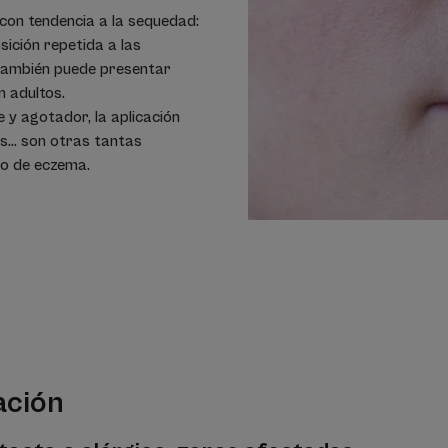
s con tendencia a la sequedad:
osición repetida a las
 también puede presentar
n adultos.
e y agotador, la aplicación
s... son otras tantas
io de eczema.
ación