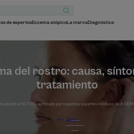
os de expertos
Eccema atópico
La marca
Diagnóstico
a del rostro: causa, sínt
tratamiento
tualizado el
10/7/26
, aprobado por
nuestros expertos médicos de A-DER
Zonas