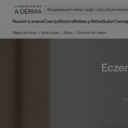
Nuestra avena
Cuerpo
Rostro
Bebés y Niños
Solar
Consej
Página de inicio
Picor la piel
Zonas
Eczema del rostro
Eczem
Ac