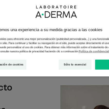
 con un producto o material alergénico y, de repente, la piel pi
emos una experiencia a su medida gracias a las cookies
 y elimina cualquier contacto con él,
okies para ofrecerle una mejor personalización (publicidad personalizada...) y una funcional
lica el tratamiento dermocorticoide prescrito por el médico para
tro sitio. Para continuar y facilitar su navegación en el sitio, puede aceptar directamente el u
 puede personalizar el uso de cookies. Para obtener más información sobre el tratamiento de
onsulte nuestra política de privacidad haciendo clic a continuación:
Política de confidencia
oliente o reparadora con cobre-zinc.
ación de cookies
Sólo lo esencial
cto