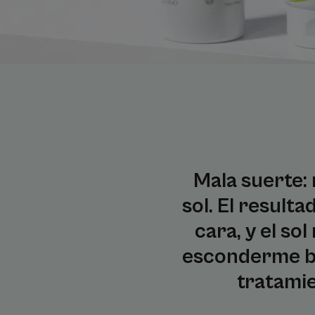
Mala suerte:
sol. El result
cara, y el s
esconderme baj
tratamie