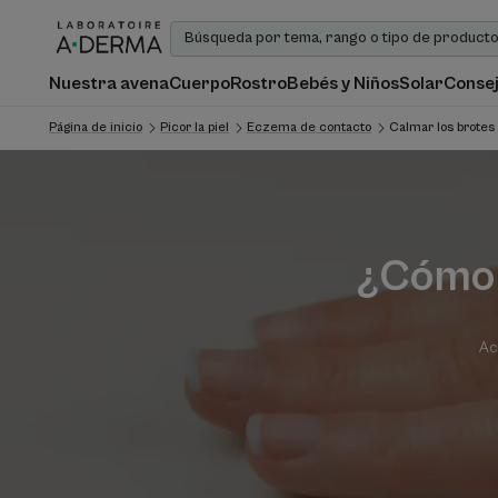
Nuestra avena
Cuerpo
Rostro
Bebés y Niños
Solar
Consej
Página de inicio
Picor la piel
Eczema de contacto
Calmar los brotes
¿Cómo t
Ac