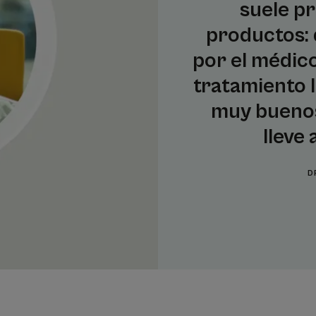
suele p
productos:
por el médico
tratamiento l
muy buenos
lleve
D