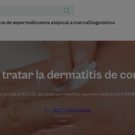
os de expertos
Eccema atópico
La marca
Diagnóstico
ratar la dermatitis de c
tualizado el
10/2/26
, aprobado por
nuestros expertos médicos de A-DE
Eczema de contacto