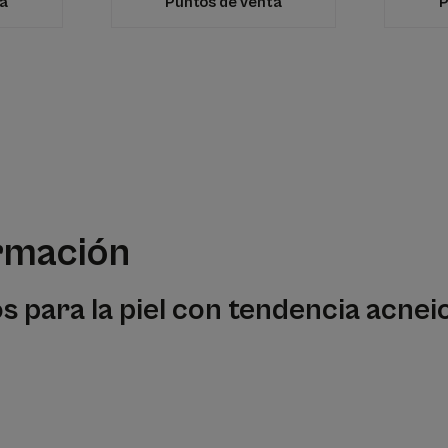
ta
Puntos de venta
P
rmación
s para la piel con tendencia acnei