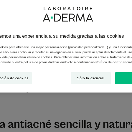
 El acné también vuelve a la rutina, para nuestra desgracia. Co
emos una experiencia a su medida gracias a las cookies
r nuestro rostro por la noche o por la mañana. Pero, ¿qué debe h
tarse, ya que hay muchos mensajes y consejos contradictorios. ¡
okies para ofrecerle una mejor personalización (publicidad personalizada...) y una funcional
tro sitio. Para continuar y facilitar su navegación en el sitio, puede aceptar directamente el u
 puede personalizar el uso de cookies. Para obtener más información sobre el tratamiento de
onsulte nuestra política de privacidad haciendo clic a continuación:
Política de confidencia
tener en cuenta es que la clave del éxito del tratamiento es la d
s con la falta de regularidad en la rutina. El tratamiento del acn
bién hay que asegurarse de que se sigue correctamente el trata
ación de cookies
Sólo lo esencial
datorio de algunos de los elementos esenciales
a antiacné sencilla y natur