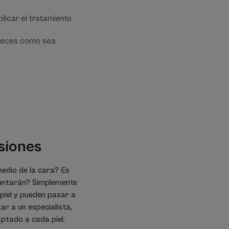
plicar el tratamiento
s veces como sea
esiones
medio de la cara? Es
eguntarán? Simplemente
 piel y pueden pasar a
tar a un especialista,
ptado a cada piel.