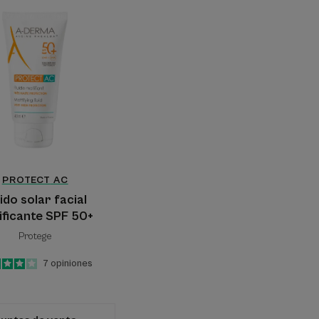
Fluido
solar
facial
matificante
SPF
50+
PROTECT
AC
ido solar facial
ificante SPF 50+
Protege
4
/
5
7
opiniones
-