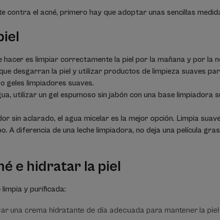
e contra el acné, primero hay que adoptar unas sencillas medida
piel
 hacer es limpiar correctamente la piel por la mañana y por la n
ue desgarran la piel y utilizar productos de limpieza suaves para
o geles limpiadores suaves.
gua, utilizar un gel espumoso sin jabón con una base limpiadora 
ador sin aclarado, el agua micelar es la mejor opción. Limpia suav
o. A diferencia de una leche limpiadora, no deja una película grasa
é e hidratar la piel
 limpia y purificada:
icar una crema hidratante de día adecuada para mantener la pi