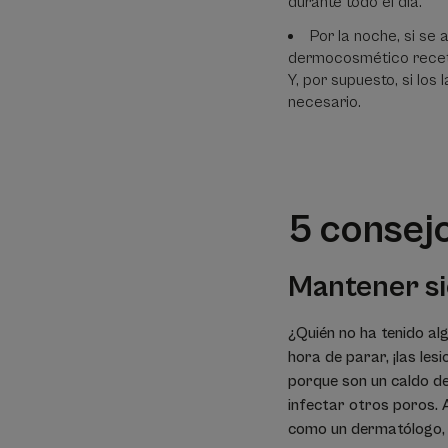
durante todo el día.
Por la noche, si se 
dermocosmético recet
Y, por supuesto, si los
necesario.
5 consej
Mantener si
¿Quién no ha tenido alg
hora de parar, ¡las le
porque son un caldo de 
infectar otros poros. A
como un dermatólogo, 