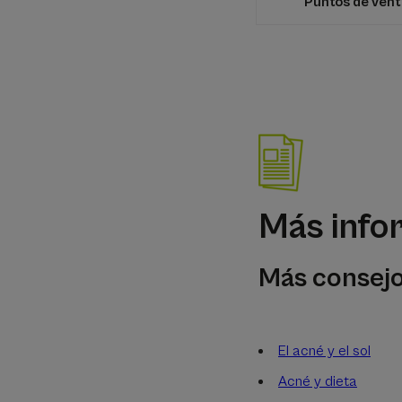
Puntos de ven
Más info
Más consejo
El acné y el sol
Acné y dieta