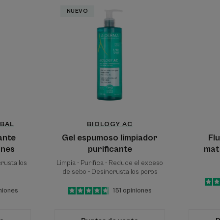
o
Gel
NUEVO
cante
espumoso
perfecciones
limpiador
purificante
BAL
BIOLOGY AC
ante
Gel espumoso limpiador
Flu
ones
purificante
mat
crusta los
Limpia - Purifica - Reduce el exceso
de sebo - Desincrusta los poros
niones
4.7
/
5
151
opiniones
-