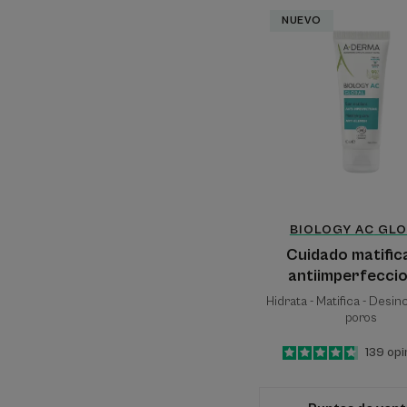
Cuidad
NUEVO
matifi
antiim
BIOLOGY AC
GLO
Cuidado matific
antiimperfecci
Hidrata - Matifica - Desin
poros
4.7
/
5
139
opi
-