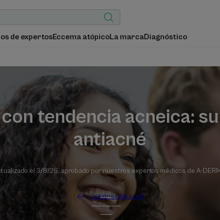
os de expertos
Eccema atópico
La marca
Diagnóstico
 con tendencia acneica: su
antiacné
tualizado el
3/8/26
, aprobado por
nuestros expertos médicos de A-DER
Lesiones de acné