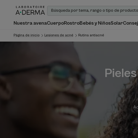
Nuestra avena
Cuerpo
Rostro
Bebés y Niños
Solar
Consej
Página de inicio
Lesiones de acné
Rutina antiacné
Pieles
Ac