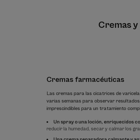
Cremas y 
Cremas farmacéuticas
Las cremas para las cicatrices de varicel
varias semanas para observar resultados.
imprescindibles para un tratamiento compl
Un spray o una loción, enriquecidos c
reducir la humedad, secar y calmar los gr
Una crema reparadora calmante y a