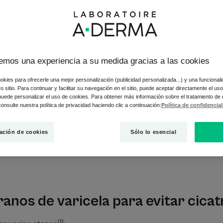
rices
Tratamientos para reducir las cicatrices d
emos una experiencia a su medida gracias a las cookies
 por el
virus varicela-zóster
y se reconoce por sus granos. Aun
okies para ofrecerle una mejor personalización (publicidad personalizada...) y una funcional
una
enfermedad muy contagiosa
que afecta principalmente a lo
tro sitio. Para continuar y facilitar su navegación en el sitio, puede aceptar directamente el u
 puede personalizar el uso de cookies. Para obtener más información sobre el tratamiento de
Y el problema es que a menudo deja huellas de su paso... ¡que son
onsulte nuestra política de privacidad haciendo clic a continuación:
Política de confidencia
catrices del varicela? ¿Qué cuidados se recomiendan? Y, sob
ación de cookies
Sólo lo esencial
 realmente eficaces para reducir una cicatriz de varicela?
H
ranos de varicela para evitar cicat
(1)