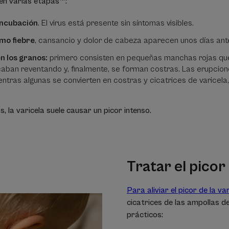
 en varias etapas
:
incubación
. El virus está presente sin síntomas visibles.
mo fiebre
, cansancio y dolor de cabeza aparecen unos días ant
n los granos:
primero consisten en pequeñas manchas rojas que
acaban reventando y, finalmente, se forman costras. Las erupcio
ientras algunas se convierten en costras y cicatrices de varicel
 la varicela suele causar un picor intenso.
Tratar el picor
Para aliviar el picor de la va
cicatrices de las ampollas de
prácticos: