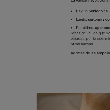
La varicela evoluciona
Hay un
período de 
Luego,
síntomas co
Por último,
aparece
llenas de líquido que 
oleadas, por lo que, m
otras nuevas.
Además de las ampollas,