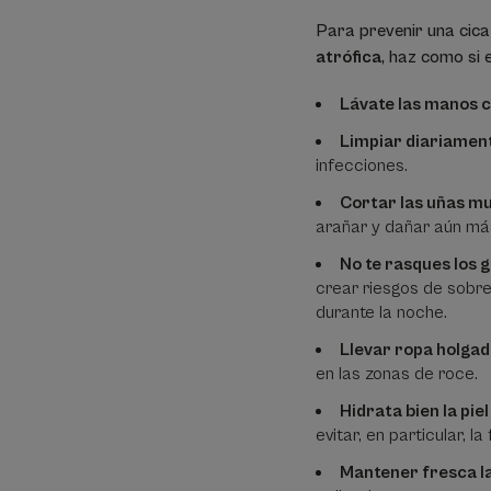
Para prevenir una cica
atrófica
, haz como si 
Lávate las manos 
Limpiar diariament
infecciones.
Cortar las uñas m
arañar y dañar aún má
No te rasques los g
crear riesgos de sobre
durante la noche.
Llevar ropa holgad
en las zonas de roce.
Hidrata bien la p
evitar, en particular, l
Mantener fresca la