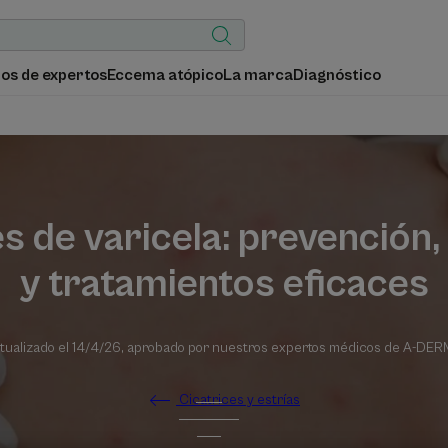
os de expertos
Eccema atópico
La marca
Diagnóstico
s de varicela: prevención
y tratamientos eficaces
tualizado el
14/4/26
, aprobado por
nuestros expertos médicos de A-DE
Cicatrices y estrías