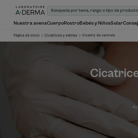
Nuestra avena
Cuerpo
Rostro
Bebés y Niños
Solar
Consej
Página de inicio
Cicatrices y estrías
Cicatriz de varicela
Cicatrice
Ac