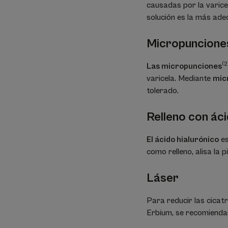
causadas por la varice
solución es la más ade
Micropuncione
(2
Las micropunciones
varicela. Mediante
micr
tolerado.
Relleno con áci
El ácido hialurónico
es
como relleno, alisa la p
Láser
Para reducir las cicatr
Erbium, se recomiendan