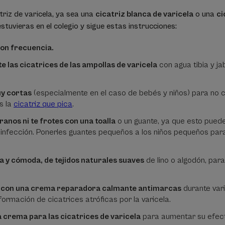
triz de varicela, ya sea una
cicatriz blanca de varicela
o una
ci
estuvieras en el colegio y sigue estas instrucciones:
con frecuencia.
e las cicatrices de las ampollas de varicela
con agua tibia y ja
uy cortas
(especialmente en el caso de bebés y niños) para no c
s la
cicatriz que pica
.
ranos ni te frotes con una toalla
o un guante, ya que esto puede
infección. Ponerles guantes pequeños a los niños pequeños par
a y cómoda, de tejidos naturales suaves
de lino o algodón, para 
iel con una crema reparadora calmante antimarcas
durante var
a formación de cicatrices atróficas por la varicela.
 crema para las cicatrices de varicela
para aumentar su efect