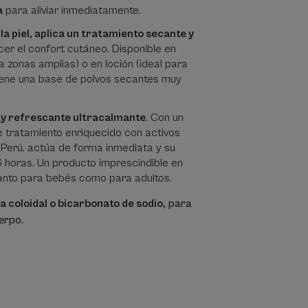
a
para aliviar inmediatamente.
la piel, aplica un tratamiento secante y
cer el confort cutáneo. Disponible en
 zonas amplias) o en loción (ideal para
iene una base de polvos secantes muy
y refrescante ultracalmante
. Con un
de tratamiento enriquecido con activos
 Perú, actúa de forma inmediata y su
6 horas. Un producto imprescindible en
anto para bebés como para adultos.
a coloidal o bicarbonato de sodio,
para
uerpo.