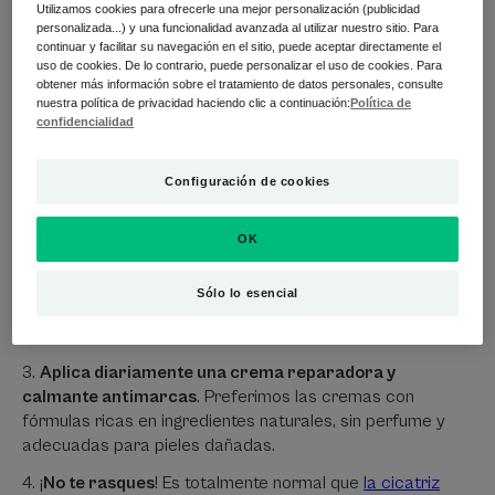
cicatrices?
Utilizamos cookies para ofrecerle una mejor personalización (publicidad
personalizada...) y una funcionalidad avanzada al utilizar nuestro sitio. Para
continuar y facilitar su navegación en el sitio, puede aceptar directamente el
Para prevenir y tratar las cicatrices, hay que actuar
uso de cookies. De lo contrario, puede personalizar el uso de cookies. Para
(3)
desde el principio
:
obtener más información sobre el tratamiento de datos personales, consulte
nuestra política de privacidad haciendo clic a continuación:
Política de
confidencialidad
Limpia la herida inmediatamente
enjuagándola con
agua limpia o suero fisiológico, y luego usa un jabón suave
sin perfume para eliminar las impurezas y las bacterias.
Configuración de cookies
Mantén la herida ligeramente húmeda
con un apósito
para favorecer una rápida cicatrización y evitar la
OK
formación de costras gruesas. Porque, contrariamente a
lo que se cree, una herida no debe "respirar" al aire libre.
Sólo lo esencial
Recuerda cambiar el vendaje con regularidad hasta que
la herida se haya cerrado por completo.
Aplica diariamente una crema reparadora y
calmante antimarcas
. Preferimos las cremas con
fórmulas ricas en ingredientes naturales, sin perfume y
adecuadas para pieles dañadas.
¡
No te rasques
! Es totalmente normal que
la cicatriz