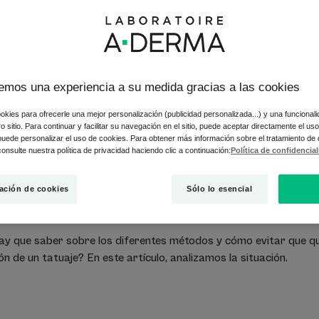
Dolor y molestias durante la eliminación del tatu
emos una experiencia a su medida gracias a las cookies
 un momento importante, pero a veces las motivaciones cambi
okies para ofrecerle una mejor personalización (publicidad personalizada...) y una funcional
llegar a ser, algún día, aún más importante. Hoy en día, la elim
tro sitio. Para continuar y facilitar su navegación en el sitio, puede aceptar directamente el u
 puede personalizar el uso de cookies. Para obtener más información sobre el tratamiento de
(1)
, ¿pero es posible eliminar un tatuaje sin dejar cicatrices?
onsulte nuestra política de privacidad haciendo clic a continuación:
Política de confidencia
(1)
irugía... las opciones son variadas
y cada una tiene sus ventaj
ación de cookies
Sólo lo esencial
 consultar a un profesional sanitario especializado en la elimin
adaptado a tu caso.
ay que saber sobre los diferentes métodos y cómo evitar que q
ón de un tatuaje? En este artículo, analizamos la situación.