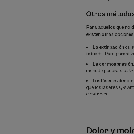
Otros métodos 
Para aquellos que no d
existen otras opciones
La extirpación qui
tatuada. Para garantiza
La dermoabrasión
menudo genera cicatr
Los láseres denomi
que los láseres Q-swit
cicatrices.
Dolor y mole