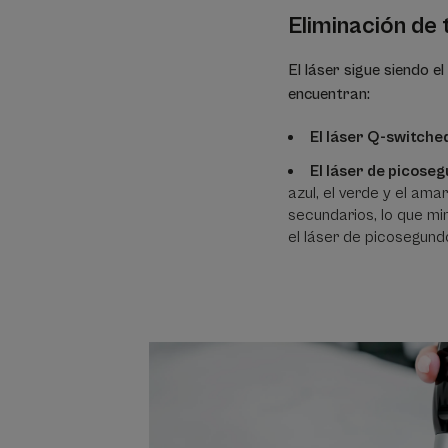
Eliminación de 
El láser sigue siendo e
encuentran:
El láser Q-switche
El láser de picose
azul, el verde y el ama
secundarios, lo que min
el láser de picosegund