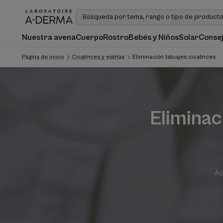
Nuestra avena
Cuerpo
Rostro
Bebés y Niños
Solar
Consej
Página de inicio
Cicatrices y estrías
Eliminación tatuajes cicatrices
Eliminac
Ac